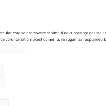
Home
About
Tools
Search
Latest 
ormular este să promoveze schimbul de cunoștințe despre opo
 de voluntariat din acest domeniu, vă rugăm să răspundeți l