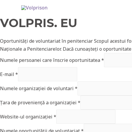
VOLPRIS. EU
Oportunități de voluntariat în penitenciar Scopul acestui f
Naționale a Penitenciarelor. Dacă cunoașteți o oportunitate
Numele persoanei care înscrie oportunitatea
*
E-mail
*
Numele organizației de voluntari
*
Țara de proveniență a organizației
*
Website-ul organizației
*
Numele oportunității de voluntariat
*