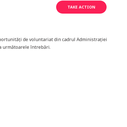
News
Gallery
Contact
TAKE ACTION
rtunități de voluntariat din cadrul Administrației
a următoarele întrebări.