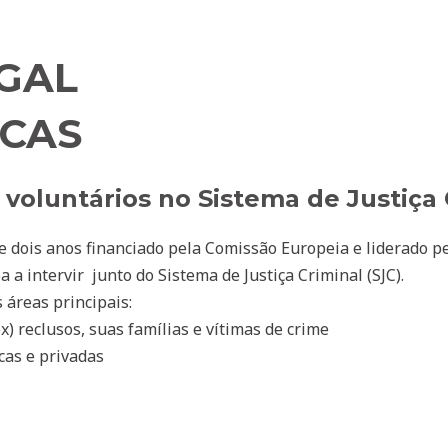
Home
About
Tools
Search
Latest 
GAL
ICAS
oluntários no Sistema de Justiça C
de dois anos financiado pela Comissão Europeia e liderado
pe
 a intervir
junto do Sistema de
Justiça Criminal (SJC).
 áreas principais:
x) reclus
os, suas famílias e vítimas de crime
cas e privadas